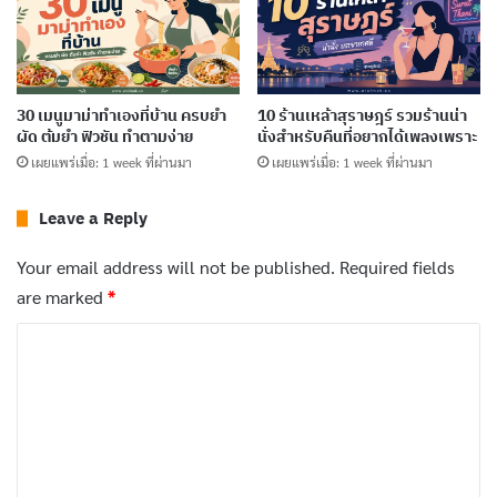
30 เมนูมาม่าทำเองที่บ้าน ครบยำ
10 ร้านเหล้าสุราษฎร์ รวมร้านน่า
ผัด ต้มยำ ฟิวชัน ทำตามง่าย
นั่งสำหรับคืนที่อยากได้เพลงเพราะ
เผยแพร่เมื่อ: 1 week ที่ผ่านมา
เผยแพร่เมื่อ: 1 week ที่ผ่านมา
2. Amazon Prime Video
Leave a Reply
แพลตฟอร์มยอดนิยม Amazon Prime Video นำเสนอหนัง
Your email address will not be published.
Required fields
และรายการทีวีที่ผสมผสานกัน ข้อดีของแพลตฟอร์มนี้คือ
are marked
*
มาพร้อมกับบริการอื่นๆ เช่น การจัดส่งฟรีเมื่อซื้อจาก
C
Amazon และการเข้าถึง Prime Music ผู้ใช้ยังสามารถเช่า
o
หรือซื้อภาพยนตร์ออกใหม่ใน Amazon Prime Video โดย
m
m
มีค่าใช้จ่ายเพิ่มเติม โดยเว็บ Prime ได้มีการพัฒนาหนังอยู่
e
ตลอดด้วยการสนับสนุนจากผู้ใช้ จากทั่วโลกอีกด้วย เว็บดู