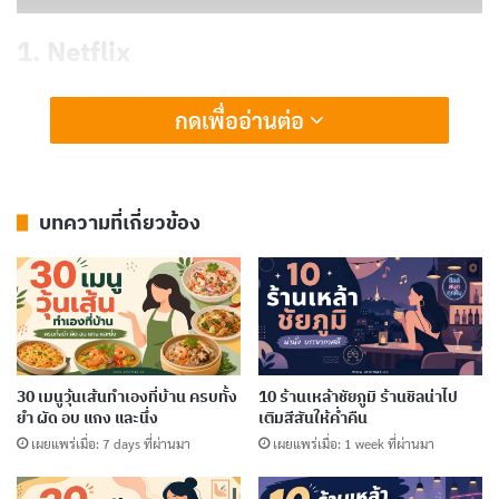
1. Netflix
หนึ่งในผู้บุกเบิกในอุตสาหกรรมสตรีมมิ่ง Netflix นำเสนอ
กดเพื่ออ่านต่อ
คลังหนังจากประเภทต่างๆ นอกจากนี้ยังผลิตเนื้อหาต้นฉบับ
ของตัวเองซึ่งได้รับเสียงวิพากษ์วิจารณ์ ด้วยค่าธรรมเนียม
การสมัครสมาชิกรายเดือน ผู้ใช้สามารถเข้าถึงหนังได้ไม่
บทความที่เกี่ยวข้อง
จำกัดบนอุปกรณ์หลายเครื่อง แพลตฟอร์มนี้ยังช่วยให้ผู้ใช้
สามารถสร้างโปรไฟล์ได้หลายโปรไฟล์ ทำให้เหมาะสำหรับ
ครอบครัวหรือเพื่อนที่แชร์บัญชี มีการอัพเดทหนังใหม่อยู่
ตลอด การสร้างหนังที่ได้ทุนสร้างจากแพลตฟอร์ม Netflix ก็
ทำให้ มีผู้เข้าร่วมมากถึง 100 ล้านยูสเซอร์
30 เมนูวุ้นเส้นทำเองที่บ้าน ครบทั้ง
10 ร้านเหล้าชัยภูมิ ร้านชิลน่าไป
ยำ ผัด อบ แกง และนึ่ง
เติมสีสันให้ค่ำคืน
เผยแพร่เมื่อ: 7 days ที่ผ่านมา
เผยแพร่เมื่อ: 1 week ที่ผ่านมา