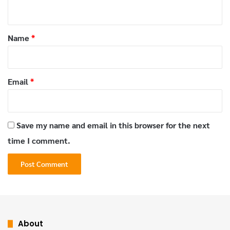
n
หนังออนไลน์ ดีๆ ดูเพลินหนังมากถึง 5 หมื่นเรื่อง
t
*
Name
*
Email
*
Save my name and email in this browser for the next
time I comment.
3. Hulu
แม้ว่า
Hulu
จะเน้นไปที่รายการทีวีเป็นหลัก แต่ก็มีคอลเลก
ชันหนังที่ดีสำหรับการสตรีมด้วยเช่นกัน แพลตฟอร์มเสนอ
แผนการสมัครสมาชิกที่แตกต่างกันพร้อมระดับการเข้าถึง
About