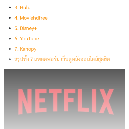
3. Hulu
4. Moviehdfree
5. Disney+
6. YouTube
7. Kanopy
สรุปทั้ง 7 แพลตฟอร์ม เว็บดูหนังออนไลน์สุดฮิต