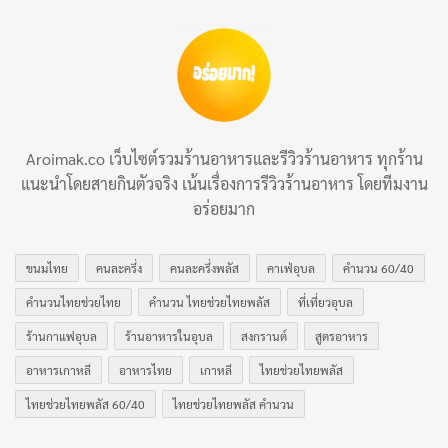
เนื้อหาที่แตกต่างกัน นอกจากนี้ยังมีตัวเลือกในการเพิ่มช่อง
พรีเมียมเช่น HBO และ Showtime โดยมีค่าธรรมเนียมเพิ่ม
เติม Hulu ก็ยังเป็นอีกแพลตฟอร์มที่ได้รับความนิยมเป็น
อย่างมาก ด้วยการอัพเดทหนังที่ สนุก น่าชมตลอดทั้งปี ด้วย
รูปแบบที่หลากหลายสำหรับคอหนัง ก็ทำให้ครองใจตลาด
Aroimak.co เว็บไซต์รวมร้านอาหารและรีวิวร้านอาหาร ทุกร้าน
เป็นอย่างมากด้วย
แนะนำโดยสายกินตัวจริง เน้นเรื่องการรีวิวร้านอาหาร โดยทีมงาน
อร่อยมาก
บทความที่เกี่ยวข้อง
10 ร้านเหล้ากระบี่ ร้านเด็ดกลางคืนที่สายปาร์ตี้
ขนมไทย
คนละครึ่ง
คนละครึ่งพลัส
คาเฟ่อุบล
คำนวน 60/40
ควรรู้จัก
คำนวนไทยช่วยไทย
คำนวน ไทยช่วยไทยพลัส
ที่เที่ยวอุบล
เผยแพร่เมื่อ: 5 days ที่ผ่านมา
ร้านกาแฟอุบล
ร้านอาหารในอุบล
สงกรานต์
สูตรอาหาร
10 ร้านเหล้าสระแก้ว รวมร้านน่านั่งที่ทำให้ค่ำคืน
อาหารเกาหลี
อาหารไทย
เกาหลี
ไทยช่วยไทยพลัส
สนุกกว่าเดิม
ไทยช่วยไทยพลัส 60/40
ไทยช่วยไทยพลัส คำนวน
เผยแพร่เมื่อ: 6 days ที่ผ่านมา