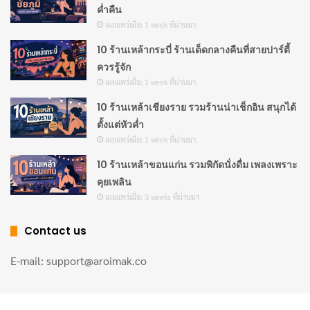
ค่ำคืน
หลายคนอาจสงสัยว่า
ดอกเกลือ เกลือทะเล และเกลือหิมา
เผยแพร่เมื่อ: 1 week ที่ผ่านมา
ลายัน แตกต่างกันอย่างไร?
10 ร้านเหล้ากระบี่ ร้านเด็ดกลางคืนที่สายปาร์ตี้
ควรรู้จัก
ดอกเกลือ (Fleur de Sel)
: มีเนื้อสัมผัสเบา กรอบ
เผยแพร่เมื่อ: 1 week ที่ผ่านมา
ละเอียด และละลายช้า ให้รสเค็มอ่อนๆ พร้อมกลิ่น
10 ร้านเหล้าเชียงราย รวมร้านน่าเช็กอิน สนุกได้
หอมของทะเล เหมาะสำหรับโรยหน้าอาหารสำเร็จรูป
ตั้งแต่หัวค่ำ
เผยแพร่เมื่อ: 1 week ที่ผ่านมา
เกลือทะเล (Sea Salt)
: ผ่านกระบวนการบดและทำให้
10 ร้านเหล้าขอนแก่น รวมพิกัดนั่งดื่ม เพลงเพราะ
แห้ง มีเม็ดใหญ่กว่าและเค็มจัดกว่า มักใช้ในการปรุง
คุยเพลิน
อาหารทั่วไป
เผยแพร่เมื่อ: 3 weeks ที่ผ่านมา
เกลือหิมาลายัน (Himalayan Pink Salt)
: มีสีชมพูจาก
Contact us
แร่ธาตุเหล็ก ให้รสชาติที่กลมกล่อม แต่เนื้อสัมผัสแข็ง
กว่า
E-mail: support@aroimak.co
ดอกเกลือจึงไม่เหมาะสำหรับใช้ปรุงอาหารในปริมาณมาก