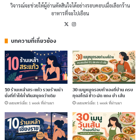
วิจารณ์จะช่วยให้ผู้อ่านตัดสินใจได้อย่างรอบคอบเมื่อเลือกร้าน
ผลิตที่ไม่ใช้ความร้อนหรือสารเคมีใด ๆ ประกอบกับสภาพ
อาหารที่จะไปเยือน
แวดล้อมทางธรรมชาติที่เอื้ออำนวย เช่น อากาศ แสงแดด
X
Instagram
และลม ทำให้ดอกเกลือมีรสชาติที่ละมุนและซับซ้อนกว่า
เกลือปกติ ไม่เพียงเท่านั้น ดอกเกลือยังมีแร่ธาตุหลากหลาย
บทความที่เกี่ยวข้อง
ชนิดที่มีประโยชน์ต่อร่างกาย เช่น แมกนีเซียม แคลเซียม
และโพแทสเซียม
นอกจากนี้ การเก็บดอกเกลือยังเป็นงานที่ต้องอาศัยแรงงาน
คนเป็นหลัก เพราะต้องใช้เทคนิคเฉพาะในการตักผลึกจาก
10 ร้านเหล้าสระแก้ว รวมร้านน่า
30 เมนูหมูกรอบทำเองที่บ้าน ครบ
ผิวน้ำโดยไม่ทำให้เกลือปนเปื้อนกับดินโคลนหรือสิ่งแปลก
นั่งที่ทำให้ค่ำคืนสนุกกว่าเดิม
ทุกสไตล์ ข้าว ผัด แกง ยำ เส้น
ปลอม ซึ่งหมายความว่าดอกเกลือไม่เพียงแต่เป็นเครื่องปรุง
เผยแพร่เมื่อ: 1 week ที่ผ่านมา
เผยแพร่เมื่อ: 1 week ที่ผ่านมา
รสที่มีคุณค่าทางโภชนาการ แต่ยังสะท้อนถึงความใส่ใจใน
รายละเอียดของผู้ผลิตอีกด้วย
บทความที่เกี่ยวข้อง