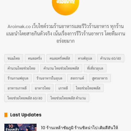
ชาวนาเกลือจะใช้เครื่องมือไม้ไผ่ที่เรียกว่า
“เกรียงไม้”
ค่อยๆ ตักดอกเกลือขึ้นมาในตอนเช้า ก่อนที่แสงแดดจะ
Aroimak.co เว็บไซต์รวมร้านอาหารและรีวิวร้านอาหาร ทุกร้าน
ทำให้มันละลายกลับลงไป การเก็บเกี่ยวด้วยมือนี้ทำให้ได้
แนะนำโดยสายกินตัวจริง เน้นเรื่องการรีวิวร้านอาหาร โดยทีมงาน
เกลือปริมาณน้อย แต่มีคุณภาพสูงสุด กระบวนการนี้ต้องทำ
อร่อยมาก
อย่างรวดเร็วและแม่นยำ เพราะหากปล่อยทิ้งไว้เกลือจะจม
ลงสู่ก้นบ่อและกลายเป็นเกลือชนิดอื่นที่มีคุณภาพต่ำกว่า
ขนมไทย
คนละครึ่ง
คนละครึ่งพลัส
คาเฟ่อุบล
คำนวน 60/40
คำนวนไทยช่วยไทย
คำนวน ไทยช่วยไทยพลัส
ที่เที่ยวอุบล
หลังจากเก็บดอกเกลือเสร็จแล้ว ผลึกเกลือจะถูกนำไปผึ่งให้
ร้านกาแฟอุบล
ร้านอาหารในอุบล
สงกรานต์
สูตรอาหาร
แห้งตามธรรมชาติก่อนบรรจุลงในบรรจุภัณฑ์เพื่อส่งขาย ใน
อาหารเกาหลี
อาหารไทย
เกาหลี
ไทยช่วยไทยพลัส
หนึ่งวันอาจได้เพียง
1-2 กิโลกรัมต่อคน
เท่านั้น นี่คือสาเหตุ
ไทยช่วยไทยพลัส 60/40
ไทยช่วยไทยพลัส คำนวน
ที่ดอกเกลือมีราคาแพงและถือเป็นของหายาก
Last Updates
ความแตกต่างระหว่างดอกเกลือกับเกลือ
ชนิดอื่น
10 ร้านเหล้าชัยภูมิ ร้านชิลน่าไป เติมสีสันให้