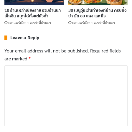
10 ร้านเหล้าเชียงราย รวมร้านน่า
30 เมนูวุ้นเส้นทำเองที่บ้าน ครบทั้ง
10 ร้านเหล้าพะเยา รวมร้านเพลงดีที่เหมาะกับ
เช็กอิน สนุกได้ตั้งแต่หัวค่ำ
ยำ ผัด อบ แกง และนึ่ง
การนั่งยาว
เผยแพร่เมื่อ: 1 week ที่ผ่านมา
เผยแพร่เมื่อ: 1 week ที่ผ่านมา
เผยแพร่เมื่อ: 4 days ที่ผ่านมา
Leave a Reply
10 ร้านเหล้าสงขลา ดนตรีสด เครื่องดื่มดี
Your email address will not be published.
Required fields
บรรยากาศพร้อม
are marked
*
เผยแพร่เมื่อ: 5 days ที่ผ่านมา
C
10 ร้านเหล้าน่าน บรรยากาศดี มีมุมดนตรี เหมาะ
o
กับสายชิล
m
เผยแพร่เมื่อ: 6 days ที่ผ่านมา
m
10 ร้านเหล้ากระบี่ ร้านเด็ดกลางคืนที่สายปาร์ตี้
e
ควรรู้จัก
n
เผยแพร่เมื่อ: 1 week ที่ผ่านมา
t
*