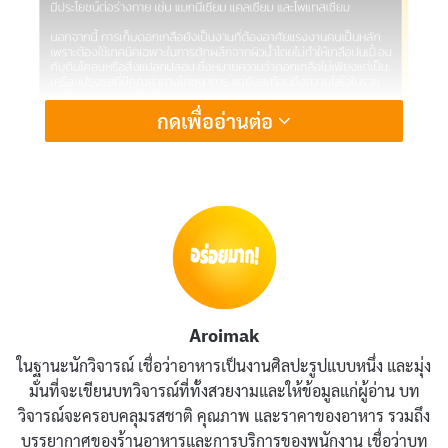
กดเพื่ออ่านต่อ
ดอกเกลือ
หรือที่รู้จักกันในภาษาฝรั่งเศสว่า
Fleur de Sel
(แปลว่า “ดอกเกลือ”) เป็นเกลือชนิดหนึ่งที่เกิดจากการ
ระเหยของน้ำทะเล โดยมันถูกเก็บรวบรวมจากผิวน้ำในบ่อ
เกลือโดยเฉพาะ ซึ่งเป็นกระบวนการที่ต้องอาศัยความ
ชำนาญและความพิถีพิถันอย่างมาก ดอกเกลือมีลักษณะ
Aroimak
เป็นผลึกโปร่งใสคล้ายเกล็ดหิมะหรือดอกไม้ขนาดเล็ก จึง
ในฐานะนักวิจารณ์ เชื่อว่าอาหารเป็นงานศิลปะรูปแบบหนึ่ง และมุ่ง
เป็นที่มาของชื่อ “ดอก” เกลือ
มั่นที่จะเขียนบทวิจารณ์ที่ทั้งสวยงามและให้ข้อมูลแก่ผู้อ่าน บท
วิจารณ์จะครอบคลุมรสชาติ คุณภาพ และราคาของอาหาร รวมถึง
สิ่งที่ทำให้ดอกเกลือแตกต่างจากเกลือทั่วไปคือกระบวนการ
บรรยากาศของร้านอาหารและการบริการของพนักงาน เชื่อว่าบท