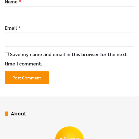
Name
*
ต้นกำเนิดและวิธีการผลิตดอกเกลือ
ดอกเกลือมีประวัติศาสตร์ยาวนานกว่า
หลายร้อยปี
โดย
Email
*
แหล่งผลิตที่ขึ้นชื่อที่สุดคือ
ฝรั่งเศส
และ
โปรตุเกส
กระบวนการผลิตต้องอาศัยสภาพอากาศที่เหมาะสม คือ
แดดแรงและลมเบา
เพื่อให้น้ำทะเลระเหยอย่างช้าๆ และ
Save my name and email in this browser for the next
เกิดการตกผลึกเป็นเกล็ดบางๆ บนผิวน้ำ
time I comment.
About