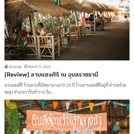
Aroimak
March 5, 2021
[Review] ลาบแสงศิริ ณ อุบลราชธานี
ลาบแสงศิริ ร้านลาบที่เปิดมานานกว่า 25 ปี ร้านลาบแสงศิริอยู่ที่ ตำบลห้วย
ขะยุง อำเภอวารินชำราบ ริม…