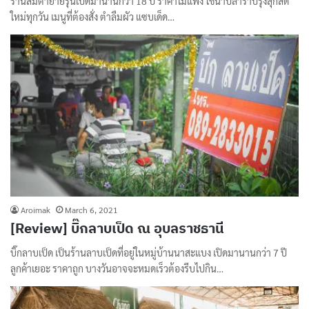
ร้านส้มตำยายรุนเปิดมานานกว่า 18 ปี ราคาไม่แพง ใช้น้ำปลาร้าปรุงสุกสด
ใหม่ทุกวัน เมนูที่ต้องสั่ง ตำลืมผัว แซบเด็ด…
Aroimak
March 6, 2021
[Review] บิ๊กลาบเป็ด ณ อุบลราชธานี
บิ๊กลาบเป็ด เป็นร้านลาบเป็ดที่อยู่ในหมู่บ้านนาสะแบง เปิดมานานกว่า 7 ปี
ลูกค้าเยอะ ราคาถูก บางวันอาจจะหมดเร็วต้องรีบไปกิน…