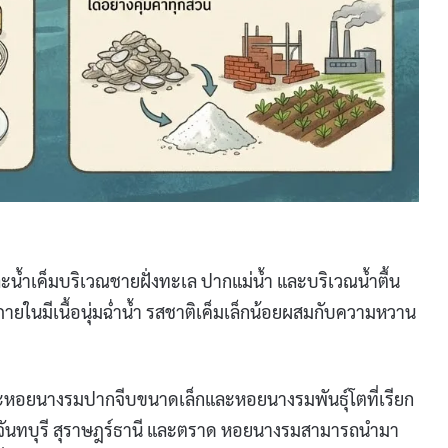
น้ำเค็มบริเวณชายฝั่งทะเล ปากแม่น้ำ และบริเวณน้ำตื้น
ายในมีเนื้อนุ่มฉ่ำน้ำ รสชาติเค็มเล็กน้อยผสมกับความหวาน
ยนางรมปากจีบขนาดเล็กและหอยนางรมพันธุ์โตที่เรียก
จันทบุรี สุราษฎร์ธานี และตราด หอยนางรมสามารถนำมา