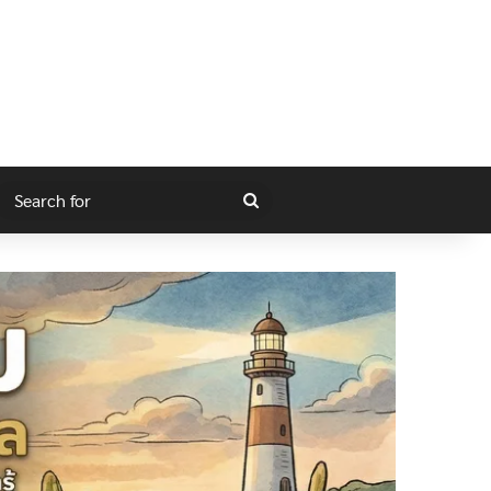
gram
itch skin
Search
for