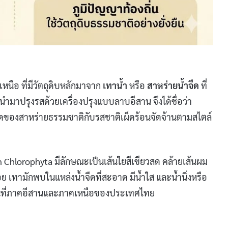
ือ ที่มีวัตถุดิบหลักมาจาก
เทาน้ำ
หรือ
สาหร่ายน้ำจืด
ที่
นำมาปรุงรสด้วยเครื่องปรุงแบบลาบอีสาน จึงได้ชื่อว่า
ของสาหร่ายธรรมชาติกับรสชาติเผ็ดร้อนจัดจ้านตามสไตล์
on Chlorophyta มีลักษณะเป็นเส้นใยสีเขียวสด คล้ายเส้นผม
็กน้อย เทามักพบในแหล่งน้ำจืดที่สะอาด มีน้ำใส และน้ำนิ่งหรือ
พื้นที่ภาคอีสานและภาคเหนือของประเทศไทย