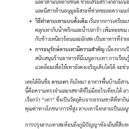
และวิตามินหลายชนิด ช่วยเสริมสร้างกล้ามเนื
และมีสารต้านอนุมูลอิสระที่ช่วยชะลอความแก่
วิธีทำลาบเทาแบบดั้งเดิม
เริ่มจากการเตรียม
คลุกเทากับน้ำพริกและน้ำปลาร้า เพิ่มหอยขม ก
กับข้าวเหนียวร้อนและผักสด เป็นอาหารที่ง
การอนุรักษ์ลาบเทามีความสำคัญ
เนื่องจากเ
สนับสนุนร้านอาหารที่มีเมนูลาบเทา การเรียน
แวดล้อมเพื่อให้เทายังคงเจริญเติบโตได้ จะช่ว
เคยได้ยินชื่อ
ลาบเทา
กันไหม? อาหารพื้นบ้านอีสาน
นี้คือความทรงจำและรสชาติที่ไม่มีอะไรเทียบได้ ล
เรียกว่า “เทา” ซึ่งเป็นวัตถุดิบจากธรรมชาติที่หาก
คุณค่าทางโภชนาการที่สูง ลาบเทาจึงกลายเป็นเมนูพื้
การปรุงลาบเทาสะท้อนถึงภูมิปัญญาท้องถิ่นที่สื