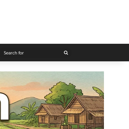
gram
itch skin
Search
for