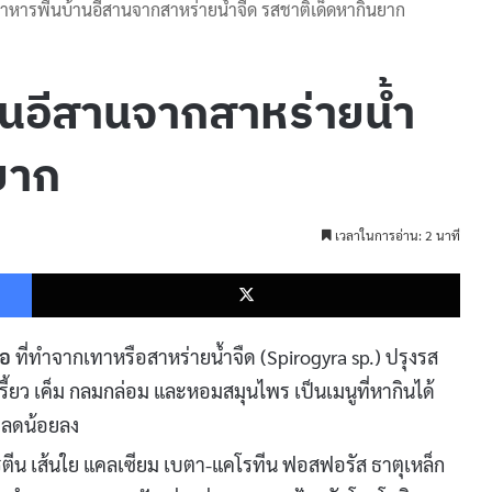
าหารพื้นบ้านอีสานจากสาหร่ายน้ำจืด รสชาติเด็ดหากินยาก
านอีสานจากสาหร่ายน้ำ
ยาก
เวลาในการอ่าน: 2 นาที
Facebook
X
ือ
ที่ทำจากเทาหรือสาหร่ายน้ำจืด (Spirogyra sp.) ปรุงรส
รี้ยว เค็ม กลมกล่อม และหอมสมุนไพร เป็นเมนูที่หากินได้
ทาลดน้อยลง
ตีน เส้นใย แคลเซียม เบตา-แคโรทีน ฟอสฟอรัส ธาตุเหล็ก