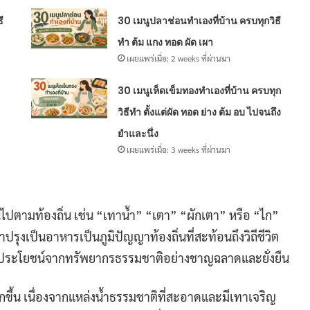
ี
30 เมนูปลาช่อนทำเองที่บ้าน ครบทุกวิธี
ทำ ต้ม แกง ทอด ผัด เผา
เผยแพร่เมื่อ: 2 weeks ที่ผ่านมา
30 เมนูเห็ดเข็มทองทำเองที่บ้าน ครบทุก
วิธีทำ ตั้งแต่ผัด ทอด ย่าง ต้ม อบ ไปจนถึง
ยำและนึ่ง
เผยแพร่เมื่อ: 3 weeks ที่ผ่านมา
ันไปตามท้องถิ่น เช่น “เทาน้ำ” “เตา” “ผักเตา” หรือ “ไก”
ุงเป็นอาหารเป็นภูมิปัญญาท้องถิ่นที่สะท้อนถึงวิถีชีวิต
ใช้ประโยชน์จากทรัพยากรธรรมชาติอย่างชาญฉลาดและยั่งยืน
ยากขึ้น เนื่องจากแหล่งน้ำธรรมชาติที่สะอาดและมีเทาเจริญ