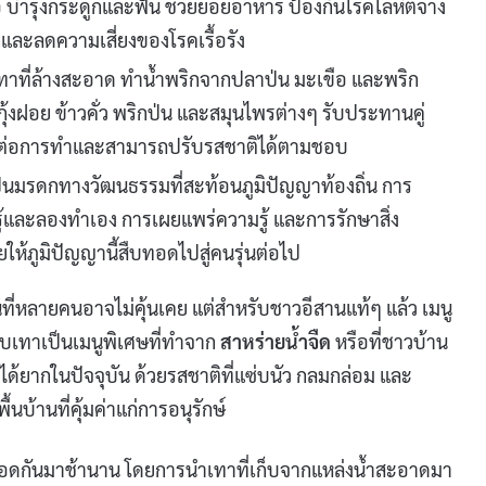
้อ บำรุงกระดูกและฟัน ช่วยย่อยอาหาร ป้องกันโรคโลหิตจาง
และลดความเสี่ยงของโรคเรื้อรัง
เทาที่ล้างสะอาด ทำน้ำพริกจากปลาป่น มะเขือ และพริก
ุ้งฝอย ข้าวคั่ว พริกป่น และสมุนไพรต่างๆ รับประทานคู่
่ายต่อการทำและสามารถปรับรสชาติได้ตามชอบ
ป็นมรดกทางวัฒนธรรมที่สะท้อนภูมิปัญญาท้องถิ่น การ
รู้และลองทำเอง การเผยแพร่ความรู้ และการรักษาสิ่ง
ยให้ภูมิปัญญานี้สืบทอดไปสู่คนรุ่นต่อไป
ที่หลายคนอาจไม่คุ้นเคย แต่สำหรับชาวอีสานแท้ๆ แล้ว เมนู
าบเทาเป็นเมนูพิเศษที่ทำจาก
สาหร่ายน้ำจืด
หรือที่ชาวบ้าน
ินได้ยากในปัจจุบัน ด้วยรสชาติที่แซ่บนัว กลมกล่อม และ
นบ้านที่คุ้มค่าแก่การอนุรักษ์
บทอดกันมาช้านาน โดยการนำเทาที่เก็บจากแหล่งน้ำสะอาดมา