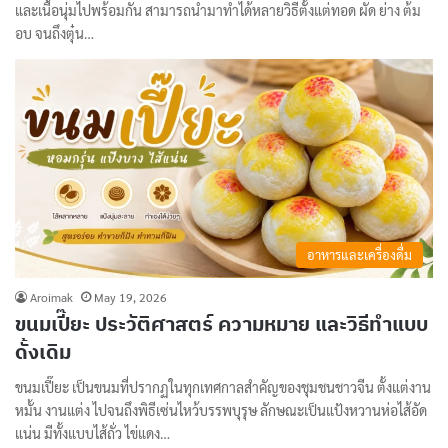
และเนื้อนุ่มไปพร้อมกัน สามารถนำมาทำได้หลายวิธีตั้งแต่ทอด ผัด ย่าง ต้ม
อบ จนถึงตุ๋น…
อาหารและเครื่องดื่ม
Aroimak
May 19, 2026
ขนมเปี๊ยะ ประวัติศาสตร์ ความหมาย และวิธีทำแบบ
ดั้งเดิม
ขนมเปี๊ยะ เป็นขนมที่ปรากฏในทุกเทศกาลสำคัญของชุมชนชาวจีน ตั้งแต่งาน
หมั้น งานแต่ง ไปจนถึงพิธีเซ่นไหว้บรรพบุรุษ ลักษณะเป็นแป้งหวานห่อไส้อัด
แน่น มีทั้งแบบไส้ถั่ว ไข่แดง…