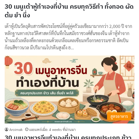
30 เมนูเต้าหู้ทำเองที่บ้าน ครบทุกวิธีทำ ทั้งทอด ผัด
ต้ม ยำ นึ่ง
เต้าหู้เป็นวัตถุดิบสารพัดประโยชน์ที่อยู่คู่ครัวเอเชียมามากกว่า 2,000 ปี จาก
หลักฐานทางประวัติศาสตร์ที่บันทึกในสมัยราชวงศ์ฮั่นของจีน เต้าหู้ทำจาก
น้ำนมถั่วเหลืองที่ตกตะกอนด้วยเกลือแคลเซียมหรือกรดธรรมชาติ อัดเป็น
ก้อนสีขาวนวล มีปริมาณโปรตีนสูงถึง 8…
สูตรอาหาร
Aroimak
เผยแพร่เมื่อ: 4 weeks ที่ผ่านมา
30 เมนูอาหารจีนทำเองที่บ้าน ครบทุกประเภท ข้าว