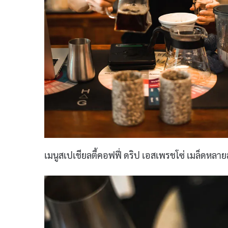
เมนูสเปเชียลตี้คอฟฟี่ ดริป เอสเพรชโซ่ เมล็ดหลาย