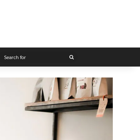
gram
itch skin
Search
for