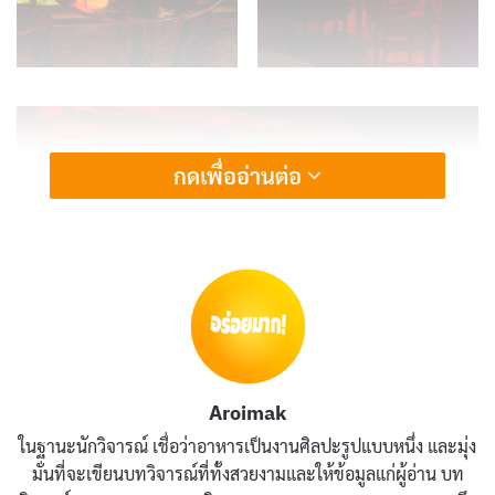
กดเพื่ออ่านต่อ
Aroimak
ในฐานะนักวิจารณ์ เชื่อว่าอาหารเป็นงานศิลปะรูปแบบหนึ่ง และมุ่ง
ร้าน กู๋หว่าไจ๋ 1991 เหมาะแกการไปนั่งฟังเพลงมาก เพราะ
มั่นที่จะเขียนบทวิจารณ์ที่ทั้งสวยงามและให้ข้อมูลแก่ผู้อ่าน บท
ทางร้านเซ็ตระบบลำโพงได้ดีมาก (เสียงดี) เหมาะแกการไป