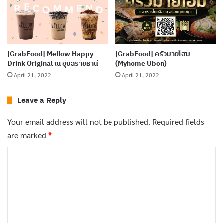
[GrabFood] Mellow Happy
[GrabFood] ครัวมายโฮม
Drink Original ณ อุบลราชธานี
(Myhome Ubon)
April 21, 2022
April 21, 2022
Leave a Reply
Your email address will not be published.
Required fields
เมนูเด็ดที่ทางร้านแนะนำ มีไก่แช่เหล้า, แมงกระพรุนผัด
are marked
*
น้ำมันงา, ข้าวผัดปู, ตำถั่วหมูกรอบ และกุ้งอบวุ้นเส้น
C
o
m
m
e