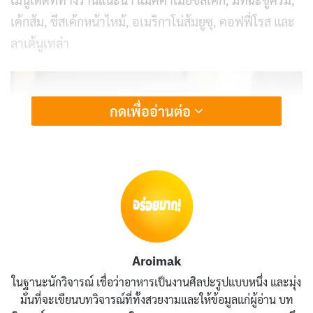
เค้กส้ม, ชีสเค้กหน้าไหม้, อเมริกาโน่ส้มยูซุ, คอฟฟี่โรส และ
ลาเต้นูเทล่า
กดเพื่ออ่านต่อ
Aroimak
ในฐานะนักวิจารณ์ เชื่อว่าอาหารเป็นงานศิลปะรูปแบบหนึ่ง และมุ่ง
มั่นที่จะเขียนบทวิจารณ์ที่ทั้งสวยงามและให้ข้อมูลแก่ผู้อ่าน บท