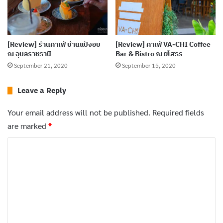
[Review] ร้านคาเฟ่ บ้านแป้งอบ
[Review] คาเฟ่ VA-CHI Coffee
ณ อุบลราชธานี
Bar & Bistro ณ ยโสธร
September 21, 2020
September 15, 2020
ใครที่อยากจะหาคาเฟ่ เอาไว้เช็กอินถ่ายรูป หรือหาเบเกอรี่
อร่อย ๆ ทาน แวะไปที่ Katanyu Baked & Coffee คุณจะ
Leave a Reply
ต้องประทับใจ
Your email address will not be published.
Required fields
are marked
*
ข้อมูลเพิ่มเติมร้าน
C
ที่ตั้งร้าน : ซอย ห้าธันวามหาราช ตำบล สำราญ อำเภอ
o
เมืองยโสธร ยโสธร 35000
m
เปิด : 10.00 – 17.30 น. (ปิดทุกวันพุธ)
m
โทร :
0889249199
e
n
Facebook : https://bit.ly/3dstO3Y