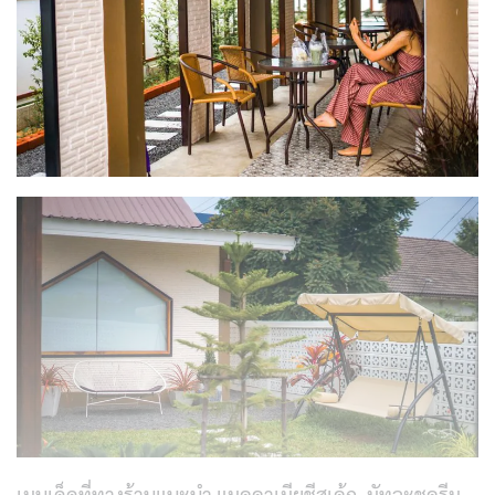
เมนูเด็ดที่ทางร้านแนะนำ แมคคาเมียชีสเค้ก, มัทฉะชูครีม,