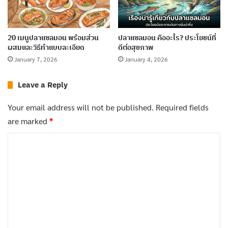
March 13, 2026
ลาบเทา อาหารพื้นบ้านอีสานจากสาหร่ายน้ำจืด
20 เมนูปลาแซลมอน พร้อมส่วน
ปลาแซลมอน คืออะไร? ประโยชน์ที่
ผสมและวิธีทำแบบละเอียด
ดีต่อสุขภาพ
รสชาติเด็ดหากินยาก
January 7, 2026
January 4, 2026
January 14, 2026
Leave a Reply
กรีนโอ๊ค เรดโอ๊ค บัตเตอร์เฮด 3 ผักสลัดยอดฮิตที่
ต้องรู้จัก
Your email address will not be published.
Required fields
January 13, 2026
are marked
*
C
@paleorobbie
o
วิธีย่างอกไก่ให้อร่อยและไม่แห้ง COOK CHICKEN LIKE A
m
CHEF ep. 1
m
e
♬ original sound – paleorobbie – paleorobbie
n