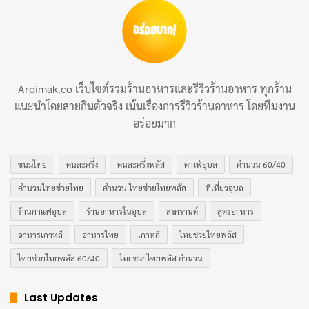
วิธีทำ
เตรียมน้ำหมัก: ผสมกระเทียมสับ รากผักชีทุบ พริก
ไทยดำ ซีอิ๊วขาว ซอสหอยนางรม น้ำมันงา น้ำตาล
มะพร้าว เกลือ และน้ำมะนาว ในชาม คนให้เข้ากัน
Aroimak.co เว็บไซต์รวมร้านอาหารและรีวิวร้านอาหาร ทุกร้าน
หมักอกไก่: นำอกไก่ที่ผ่าบางแล้วลงคลุกกับน้ำหมัก
แนะนำโดยสายกินตัวจริง เน้นเรื่องการรีวิวร้านอาหาร โดยทีมงาน
นวดเบาๆ ให้ซอสซึมเข้าเนื้อ หมักในตู้เย็น 30 นาที ถึง
อร่อยมาก
2 ชั่วโมง (ยิ่งนานยิ่งนุ่ม)
ขนมไทย
คนละครึ่ง
คนละครึ่งพลัส
คาเฟ่อุบล
คำนวน 60/40
นำอกไก่ออกจากตู้เย็น: ตั้งอกไก่ไว้ที่อุณหภูมิห้อง 10
นาทีก่อนย่าง เพื่อให้เนื้อสุกทั่วถึง
คำนวนไทยช่วยไทย
คำนวน ไทยช่วยไทยพลัส
ที่เที่ยวอุบล
ร้านกาแฟอุบล
ร้านอาหารในอุบล
สงกรานต์
สูตรอาหาร
ตั้งกระทะย่าง: ใช้กระทะย่างหรือเตาถ่าน ตั้งไฟกลาง
จนร้อนจัด ทาน้ำมันพืชบางๆ ที่ผิวกระทะ
อาหารเกาหลี
อาหารไทย
เกาหลี
ไทยช่วยไทยพลัส
ไทยช่วยไทยพลัส 60/40
ไทยช่วยไทยพลัส คำนวน
ย่างอกไก่: วางอกไก่ลงกระทะ ย่างด้านละ 4 ถึง 5 นาที
ด้วยไฟกลาง กลับด้านเมื่อเห็นขอบเนื้อเปลี่ยนเป็นสี
Last Updates
ขาว หลีกเลี่ยงการกดหรือพลิกบ่อย