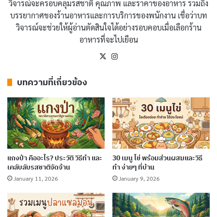
วิจารณ์จะครอบคลุมรสชาติ คุณภาพ และราคาของอาหาร รวมถึง
เหมาะกับมื้อหลักทุกมื้อ
บรรยากาศของร้านอาหารและการบริการของพนักงาน เชื่อว่าบท
วิจารณ์จะช่วยให้ผู้อ่านตัดสินใจได้อย่างรอบคอบเมื่อเลือกร้าน
อาหารที่จะไปเยือน
เคล็ดลับสำคัญคือการหมักอกไก่ด้วยเกลือและน้ำมะนาว
ก่อนย่างอย่างน้อย 15 นาที เกลือจะช่วยให้เนื้อไก่อุ้มน้ำไว้
X
Instagram
ได้แม้ผ่านความร้อน ส่วนน้ำมะนาวช่วยย่อยโปรตีนให้เนื้อ
บทความที่เกี่ยวข้อง
นุ่มขึ้น นอกจากนี้การย่างด้วยไฟกลางสลับไฟอ่อนจะช่วยให้
เนื้อสุกทั่วถึงโดยไม่ไหม้ก่อนเนื้อในสุก
บทความที่เกี่ยวข้อง
30 เมนูอาหารโปรตีนสูง ทำเองที่บ้าน พร้อมส่วน
แกงป่า คืออะไร? ประวัติ วิธีทำ และ
30 เมนู ไข่ พร้อมส่วนผสมและวิธี
ผสมและวิธีทำครบทุกเมนู
เคลับลับรสชาติจัดจ้าน
ทำ ง่ายๆ ที่บ้าน
January 11, 2026
January 9, 2026
July 5, 2026
อาหารไทยเพื่อสุขภาพ คืออะไร ประวัติและ
คุณค่าที่ซ่อนอยู่ในทุกจาน