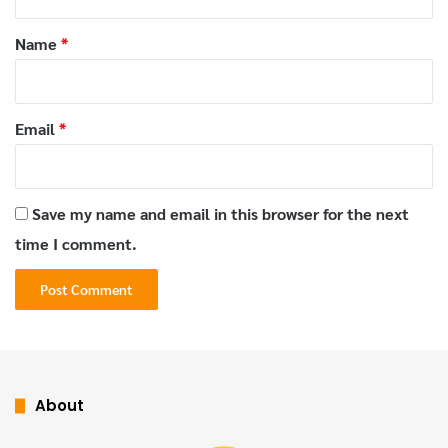
t
ส่วนผสม
*
Name
*
อกไก่ (ลอกหนัง ผ่าครึ่งตามแนวนอนให้บางสม่ำเสมอ)
2 ชิ้น (ประมาณ 400 กรัม)
กระเทียมสับละเอียด 1 ช้อนโต๊ะ
Email
*
รากผักชีทุบ 2 ราก
พริกไทยดำป่น 1 ช้อนชา
Save my name and email in this browser for the next
ซีอิ๊วขาว 1.5 ช้อนโต๊ะ
time I comment.
ซอสหอยนางรม 1 ช้อนโต๊ะ
น้ำมันงา 1 ช้อนชา
น้ำตาลมะพร้าว 1/2 ช้อนชา
เกลือ 1/4 ช้อนชา
About
น้ำมะนาว 1 ช้อนชา