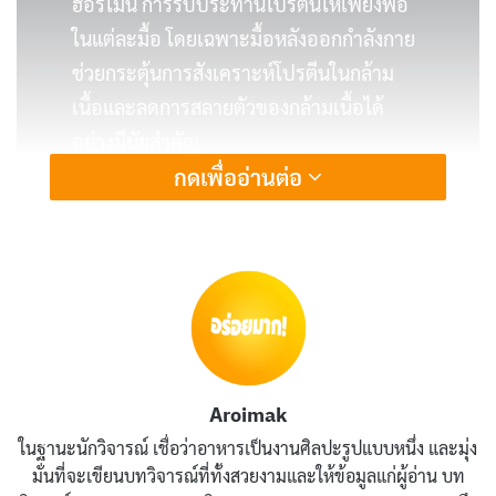
ฮอร์โมน การรับประทานโปรตีนให้เพียงพอ
ในแต่ละมื้อ โดยเฉพาะมื้อหลังออกกำลังกาย
ช่วยกระตุ้นการสังเคราะห์โปรตีนในกล้าม
เนื้อและลดการสลายตัวของกล้ามเนื้อได้
อย่างมีนัยสำคัญ
กดเพื่ออ่านต่อ
30 เมนูอาหารโปรตีนสูง
1. อกไก่ย่าง
อกไก่ย่าง
เป็นเมนูโปรตีนสูงพื้นฐานที่คนออกกำลังกายแทบ
ทุกคนต้องเคยทำ อกไก่ให้โปรตีนสูงถึง 31 กรัมต่อ 100 กรัม
แทบไม่มีไขมันและคาร์โบไฮเดรต เนื้ออกไก่ย่างที่ดีต้องออก
Aroimak
มานุ่มชุ่มฉ่ำ ไม่แห้งกระด้าง รสชาติเค็มกำลังดีจากซอสหมัก
ในฐานะนักวิจารณ์ เชื่อว่าอาหารเป็นงานศิลปะรูปแบบหนึ่ง และมุ่ง
มีกลิ่นหอมรมควันอ่อนๆ จากเตาย่าง ระดับความยาก: ง่าย
มั่นที่จะเขียนบทวิจารณ์ที่ทั้งสวยงามและให้ข้อมูลแก่ผู้อ่าน บท
มาก ใช้เวลาประมาณ 20 นาที (ไม่รวมเวลาในการหมัก)