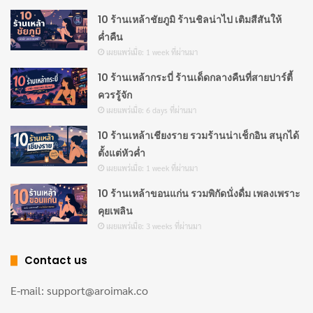
พักเนื้อ: เมื่อย่างสุกทั้งสองด้าน นำขึ้นพักบนเขียง 5
10 ร้านเหล้าชัยภูมิ ร้านชิลน่าไป เติมสีสันให้
ค่ำคืน
นาทีก่อนหั่น ให้เนื้อเก็บน้ำไว้ภายใน
เผยแพร่เมื่อ: 1 week ที่ผ่านมา
หั่นเสิร์ฟ: หั่นเฉียงเป็นชิ้นหนา 1 เซนติเมตร จัดใส่จาน
10 ร้านเหล้ากระบี่ ร้านเด็ดกลางคืนที่สายปาร์ตี้
เสิร์ฟคู่กับผักสด น้ำจิ้มซีฟู้ด หรือซอสพริก
ควรรู้จัก
เผยแพร่เมื่อ: 6 days ที่ผ่านมา
2. ไข่ต้ม
10 ร้านเหล้าเชียงราย รวมร้านน่าเช็กอิน สนุกได้
ไข่ต้ม
เป็นแหล่งโปรตีนที่สะดวกและราคาประหยัดที่สุด ไข่
ตั้งแต่หัวค่ำ
เผยแพร่เมื่อ: 1 week ที่ผ่านมา
ไก่ 1 ฟองให้โปรตีน 6 ถึง 7 กรัม พร้อมกรดอะมิโนจำเป็น
ครบถ้วน ไข่ต้มที่ทำได้ดีจะมีไข่แดงสุกกำลังดี ไม่มีวงสีเทา
10 ร้านเหล้าขอนแก่น รวมพิกัดนั่งดื่ม เพลงเพราะ
คุยเพลิน
อมเขียวรอบไข่แดง เนื้อไข่ขาวแน่นเด้ง รสชาติกลมกล่อม
เผยแพร่เมื่อ: 3 weeks ที่ผ่านมา
ตามธรรมชาติ ระดับความยาก: ง่ายมาก ใช้เวลา 10 ถึง 15
นาที เหมาะกับมื้อเช้า อาหารว่าง หรือพกเป็นเสบียง
Contact us
ระหว่างวัน
E-mail: support@aroimak.co