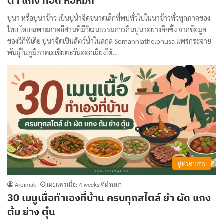
ตำ แกง ทอด ห่อหมก
ปูนา หรือปูนาข้าว เป็นปูน้ำจืดขนาดเล็กที่พบทั่วไปในนาข้าวทั่วทุกภาคของ
ไทย โดยเฉพาะภาคอีสานที่มีวัฒนธรรมการกินปูนาอย่างลึกซึ้ง จากข้อมูล
ของวิกิพีเดีย ปูนาจัดเป็นสัตว์น้ำในสกุล Somanniathelphusa แพร่กระจาย
พันธุ์ในภูมิภาคเอเชียตะวันออกเฉียงใต้…
สูตรอาหาร
Aroimak
เผยแพร่เมื่อ: 4 weeks ที่ผ่านมา
30 เมนูเนื้อทำเองที่บ้าน ครบทุกสไตล์ ยำ ผัด แกง
ต้ม ย่าง ตุ๋น