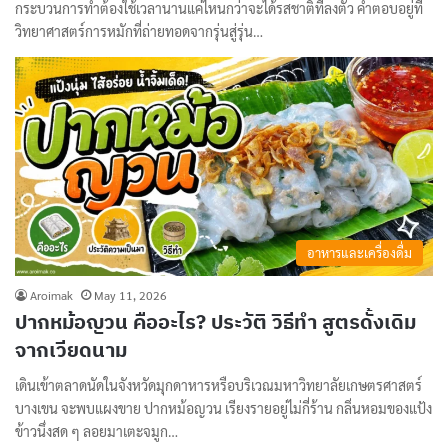
กระบวนการทำต้องใช้เวลานานแค่ไหนกว่าจะได้รสชาติที่ลงตัว คำตอบอยู่ที่
วิทยาศาสตร์การหมักที่ถ่ายทอดจากรุ่นสู่รุ่น…
อาหารและเครื่องดื่ม
Aroimak
May 11, 2026
ปากหม้อญวน คืออะไร? ประวัติ วิธีทำ สูตรดั้งเดิม
จากเวียดนาม
เดินเข้าตลาดนัดในจังหวัดมุกดาหารหรือบริเวณมหาวิทยาลัยเกษตรศาสตร์
บางเขน จะพบแผงขาย ปากหม้อญวน เรียงรายอยู่ไม่กี่ร้าน กลิ่นหอมของแป้ง
ข้าวนึ่งสด ๆ ลอยมาเตะจมูก…