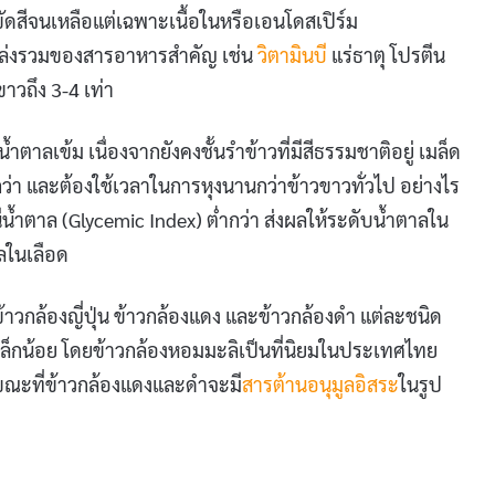
กขัดสีจนเหลือแต่เฉพาะเนื้อในหรือเอนโดสเปิร์ม
นแหล่งรวมของสารอาหารสำคัญ เช่น
วิตามินบี
แร่ธาตุ โปรตีน
าวถึง 3-4 เท่า
าลเข้ม เนื่องจากยังคงชั้นรำข้าวที่มีสีธรรมชาติอยู่ เมล็ด
งกว่า และต้องใช้เวลาในการหุงนานกว่าข้าวขาวทั่วไป อย่างไร
นีน้ำตาล (Glycemic Index) ต่ำกว่า ส่งผลให้ระดับน้ำตาลใน
าลในเลือด
ข้าวกล้องญี่ปุ่น ข้าวกล้องแดง และข้าวกล้องดำ แต่ละชนิด
ล็กน้อย โดยข้าวกล้องหอมมะลิเป็นที่นิยมในประเทศไทย
นขณะที่ข้าวกล้องแดงและดำจะมี
สารต้านอนุมูลอิสระ
ในรูป