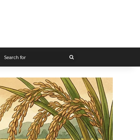
gram
itch skin
Search
for