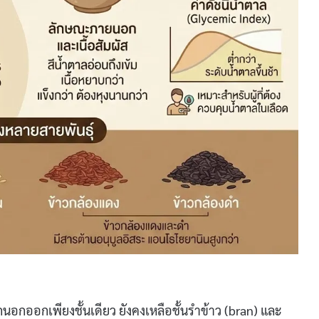
นอกออกเพียงชั้นเดียว ยังคงเหลือชั้นรำข้าว (bran) และ