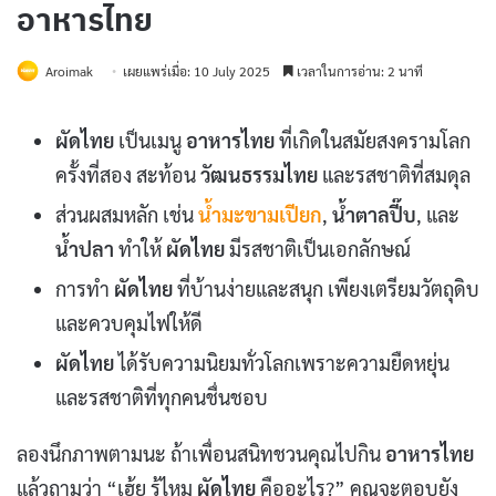
อาหารไทย
Aroimak
เผยแพร่เมื่อ: 10 July 2025
เวลาในการอ่าน: 2 นาที
ผัดไทย
เป็นเมนู
อาหารไทย
ที่เกิดในสมัยสงครามโลก
ครั้งที่สอง สะท้อน
วัฒนธรรมไทย
และรสชาติที่สมดุล
ส่วนผสมหลัก เช่น
น้ำมะขามเปียก
,
น้ำตาลปี๊บ
, และ
น้ำปลา
ทำให้
ผัดไทย
มีรสชาติเป็นเอกลักษณ์
การทำ
ผัดไทย
ที่บ้านง่ายและสนุก เพียงเตรียมวัตถุดิบ
และควบคุมไฟให้ดี
ผัดไทย
ได้รับความนิยมทั่วโลกเพราะความยืดหยุ่น
และรสชาติที่ทุกคนชื่นชอบ
ลองนึกภาพตามนะ ถ้าเพื่อนสนิทชวนคุณไปกิน
อาหารไทย
แล้วถามว่า “เฮ้ย รู้ไหม
ผัดไทย
คืออะไร?” คุณจะตอบยัง