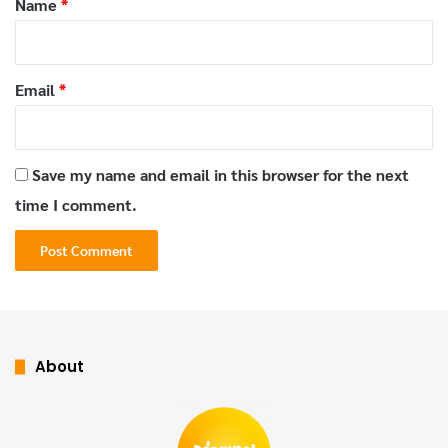
Name
*
CNN Travel
ที่จัดให้เป็นหนึ่งในเมนูที่ดีที่สุดในโลก
ส่วนผสมที่ทำให้
ผัดไทย
อร่อยไม่เหมือนใคร
Email
*
หัวใจของ
ผัดไทย
อยู่ที่ส่วนผสมที่เลือกใช้อย่างพิถีพิถัน เริ่ม
จาก
เส้นจันทร์
หรือเส้นก๋วยเตี๋ยวที่ทำจากข้าว ซึ่งให้สัมผัส
Save my name and email in this browser for the next
เหนียวนุ่ม ไม่เหมือนเส้นพาสต้าของตะวันตก เส้นนี้ต้องแช่
time I comment.
น้ำให้พอดีก่อนผัด เพื่อให้ได้ความหนึบที่เหมาะเจาะ ถ้าแช่
นานเกินไป เส้นจะเละและเสียรสชาติ
น้ำมะขามเปียก
เป็นตัวชูโรงที่ให้รสเปรี้ยวแบบธรรมชาติ
ซึ่งต่างจากน้ำส้มสายชูที่ใช้ในอาหารผัดของชาติอื่น
น้ำตาล
About
ปี๊บ
ช่วยเพิ่มความหวานกลมกล่อม ส่วน
น้ำปลา
ให้รสเค็มที่
เป็นเอกลักษณ์ของ
อาหารไทย
วัตถุดิบอย่าง
กุ้งแห้ง
,
ถั่ว
ลิสงคั่ว
, และ
ถั่วงอก
ช่วยเพิ่ม texture และรสชาติที่หลาก