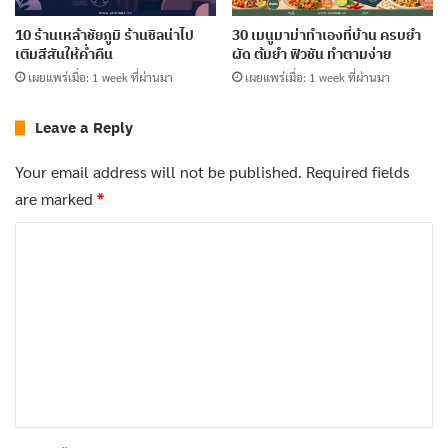
ควรรู้จัก
10 ร้านเหล้าชัยภูมิ ร้านชิลน่าไป
30 เมนูมาม่าทำเองที่บ้าน ครบยำ
เผยแพร่เมื่อ: 5 days ที่ผ่านมา
เติมสีสันให้ค่ำคืน
ผัด ต้มยำ ฟิวชัน ทำตามง่าย
เผยแพร่เมื่อ: 1 week ที่ผ่านมา
เผยแพร่เมื่อ: 1 week ที่ผ่านมา
10 ร้านเหล้าสระแก้ว รวมร้านน่านั่งที่ทำให้ค่ำคืน
สนุกกว่าเดิม
Leave a Reply
เผยแพร่เมื่อ: 6 days ที่ผ่านมา
Your email address will not be published.
Required fields
30 เมนูหมูกรอบทำเองที่บ้าน ครบทุกสไตล์ ข้าว
are marked
*
ผัด แกง ยำ เส้น
C
เผยแพร่เมื่อ: 6 days ที่ผ่านมา
o
m
สิ่งที่ทำให้
ผัดไทย
กลายเป็นเมนูระดับโลกคือความสมดุล
m
ของรสชาติ ไม่ว่าจะเป็นความเปรี้ยวจาก
มะขามเปียก
,
e
ความหวานจาก
น้ำตาลปี๊บ
, หรือความเค็มจาก
น้ำปลา
ทุก
n
อย่างผสมผสานกันอย่างลงตัวจนกลายเป็นเอกลักษณ์ และนี่
t
คือเหตุผลที่
ผัดไทย
ได้รับการยกย่องจากสื่อต่างชาติ เช่น
*