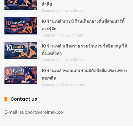
ค่ำคืน
ที่สดใหม่และมีคุณภาพ เพราะนี่คือกุญแจสำคัญที่ทำให้
เผยแพร่เมื่อ: 1 week ที่ผ่านมา
รสชาติออกมาดีเยี่ยม และอย่ากลัวที่จะทดลองปรับสูตรให้
10 ร้านเหล้ากระบี่ ร้านเด็ดกลางคืนที่สายปาร์ตี้
เข้ากับรสนิยมของตัวเอง!
ควรรู้จัก
เผยแพร่เมื่อ: 5 days ที่ผ่านมา
วิธีทำ
ผัดไทย
แบบต้นตำรับที่บ้าน
10 ร้านเหล้าเชียงราย รวมร้านน่าเช็กอิน สนุกได้
การทำ
ผัดไทย
ที่บ้านอาจดูน่ากลัวในตอนแรก เพราะหลาย
ตั้งแต่หัวค่ำ
เผยแพร่เมื่อ: 1 week ที่ผ่านมา
คนคิดว่าต้องใช้ทักษะเชฟ
ร้านอาหารไทย
แต่จริงๆ แล้วมัน
10 ร้านเหล้าขอนแก่น รวมพิกัดนั่งดื่ม เพลงเพราะ
ง่ายกว่าที่คิด! สิ่งสำคัญคือการเตรียมวัตถุดิบให้พร้อมและ
คุยเพลิน
ควบคุมไฟให้ดี เริ่มจากการแช่
เส้นจันทร์
ในน้ำอุ่นประมาณ
เผยแพร่เมื่อ: 2 weeks ที่ผ่านมา
20-30 นาที อย่าแช่นานเกินไปเพราะเส้นจะนิ่มเกิน
Contact us
ต่อมาเป็นการทำน้ำซอส
ผัดไทย
ซึ่งเป็นหัวใจของเมนู ผสม
E-mail: support@aroimak.co
น้ำมะขามเปียก
,
น้ำตาลปี๊บ
, และ
น้ำปลา
ในอัตราส่วน
1:1:1 หรือปรับตามรสที่ชอบ ซอสนี้ควรชิมก่อนเพื่อให้ได้