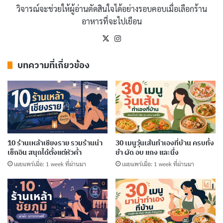
วิจารณ์จะช่วยให้ผู้อ่านตัดสินใจได้อย่างรอบคอบเมื่อเลือกร้าน
ขึ้น โดยเฉพาะเมื่อเริ่มแพร่หลายใน
ร้านอาหารไทย
ทั่วโลก
อาหารที่จะไปเยือน
ที่น่าสนใจคือ
ผัดไทย
ไม่ได้มีแค่สูตรเดียว แต่ละภูมิภาคใน
X
Instagram
ประเทศไทย
มีการดัดแปลง เช่น
ผัดไทยกุ้งสด
ที่นิยมใน
บทความที่เกี่ยวข้อง
กรุงเทพฯ หรือ
ผัดไทยวุ้นเส้น
ที่บางคนชื่นชอบในภาค
อีสาน ความหลากหลายนี้ทำให้
ผัดไทย
เป็นเมนูที่ทั้งยืดหยุ่น
และครองใจคนได้ทุกที่ ไม่ว่าคุณจะกินที่
ร้านอาหารข้าง
ทาง
หรือ
ร้านอาหารไทยในต่างประเทศ
10 ร้านเหล้าเชียงราย รวมร้านน่า
30 เมนูวุ้นเส้นทำเองที่บ้าน ครบทั้ง
บทความที่เกี่ยวข้อง
เช็กอิน สนุกได้ตั้งแต่หัวค่ำ
ยำ ผัด อบ แกง และนึ่ง
เผยแพร่เมื่อ: 1 week ที่ผ่านมา
เผยแพร่เมื่อ: 1 week ที่ผ่านมา
10 ร้านเหล้าน่าน บรรยากาศดี มีมุมดนตรี เหมาะ
กับสายชิล
เผยแพร่เมื่อ: 4 days ที่ผ่านมา
10 ร้านเหล้ากระบี่ ร้านเด็ดกลางคืนที่สายปาร์ตี้