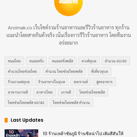
หลาย ทำให้ทุกคำที่กินมีความกรุบกรอบและกลมกล่อม
นอกจากนี้ การเลือกใช้
กุ้งสด
หรือ
เนื้อไก่
ใน
ผัดไทย
ก็ขึ้น
Aroimak.co เว็บไซต์รวมร้านอาหารและรีวิวร้านอาหาร ทุกร้าน
อยู่กับความชอบและสูตรของแต่ละที่ บางร้านใน
แนะนำโดยสายกินตัวจริง เน้นเรื่องการรีวิวร้านอาหาร โดยทีมงาน
ประเทศไทย
อาจใส่
เต้าหู้เหลือง
หรือ
ไข่
เพื่อเพิ่มความมัน
อร่อยมาก
และความหอม การปรุงรสด้วย
พริกป่น
และ
มะนาว
ก่อน
เสิร์ฟช่วยให้รสชาติสดชื่นและปรับได้ตามใจคนกิน
ขนมไทย
คนละครึ่ง
คนละครึ่งพลัส
คาเฟ่อุบล
คำนวน 60/40
คำนวนไทยช่วยไทย
คำนวน ไทยช่วยไทยพลัส
ที่เที่ยวอุบล
สิ่งที่หลายคนอาจไม่รู้คือ
ผัดไทย
ในสมัยก่อนไม่ได้มีสูตร
ร้านกาแฟอุบล
ร้านอาหารในอุบล
สงกรานต์
สูตรอาหาร
ตายตัว การเลือกวัตถุดิบขึ้นอยู่กับสิ่งที่มีในท้องถิ่น เช่น ใน
อาหารเกาหลี
อาหารไทย
เกาหลี
ไทยช่วยไทยพลัส
พื้นที่ชายทะเลอาจใช้
กุ้งแห้ง
หรือ
ปู
ส่วนในพื้นที่ชนบท
ไทยช่วยไทยพลัส 60/40
ไทยช่วยไทยพลัส คำนวน
อาจใช้
ผักพื้นบ้าน
แทน
ถั่วงอก
ความยืดหยุ่นนี้ทำให้
ผัด
ไทย
เป็นเมนูที่เข้าถึงได้ง่ายและปรับเปลี่ยนได้ตามบริบท
Last Updates
ถ้าคุณอยากลองทำ
ผัดไทย
เองที่บ้าน อย่าลืมเลือกวัตถุดิบ
10 ร้านเหล้าชัยภูมิ ร้านชิลน่าไป เติมสีสันให้