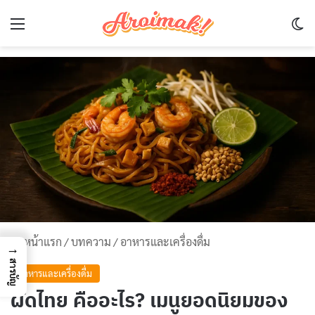
Menu
Sw
หน้าแรก
/
บทความ
/
อาหารและเครื่องดื่ม
→
สารบัญ
อาหารและเครื่องดื่ม
ผัดไทย คืออะไร? เมนูยอดนิยมของ