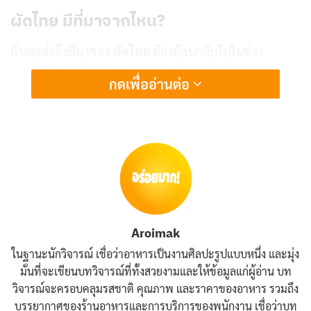
ผัดไทย
มีที่มาจากไหน?
ถ้าจะเล่าถึงที่มาของ
ผัดไทย
ต้องย้อนกลับไปในช่วง
สงครามโลกครั้งที่สอง
ประเทศไทย
ในสมัยนั้นอยู่ภายใต้
กดเพื่ออ่านต่อ
การนำของจอมพล ป. พิบูลสงคราม ผู้ที่ต้องการสร้างความ
เป็นชาติให้เข้มแข็งผ่าน
วัฒนธรรมไทย
รวมถึงอาหาร
ผัด
ไทย
ถูกสร้างขึ้นเพื่อเป็นเมนูประจำชาติที่สะท้อนความเป็น
ไทยแท้
โดยมีเป้าหมายให้คนไทยหันมากินเส้นก๋วยเตี๋ยวที่
ทำจากข้าว แทนการพึ่งพาอาหารนำเข้าอย่างข้าวสาลี
ชื่อ “
ผัดไทย
” เองก็มีความหมายตรงตัว มันคือการผัดแบบ
Aroimak
ไทยๆ ที่ผสมผสานวัตถุดิบท้องถิ่นอย่าง
กุ้งแห้ง
,
ถั่วงอก
,
ในฐานะนักวิจารณ์ เชื่อว่าอาหารเป็นงานศิลปะรูปแบบหนึ่ง และมุ่ง
และ
น้ำมะขามเปียก
เข้าด้วยกัน รสชาติที่ได้จึงไม่เหมือน
มั่นที่จะเขียนบทวิจารณ์ที่ทั้งสวยงามและให้ข้อมูลแก่ผู้อ่าน บท
อาหารผัดจากชาติอื่นๆ
ผัดไทย
ในยุคแรกอาจจะดูเรียบง่าย
วิจารณ์จะครอบคลุมรสชาติ คุณภาพ และราคาของอาหาร รวมถึง
แต่เมื่อเวลาผ่านไป เมนูนี้ถูกปรับปรุงให้มีรสชาติที่ซับซ้อน
บรรยากาศของร้านอาหารและการบริการของพนักงาน เชื่อว่าบท