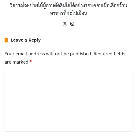
ผนึกแน่นและเก็บในตู้เย็นเพื่อรักษาความสดใหม่
วิจารณ์จะช่วยให้ผู้อ่านตัดสินใจได้อย่างรอบคอบเมื่อเลือกร้าน
อาหารที่จะไปเยือน
บทความที่เกี่ยวข้อง
X
Instagram
20 เมนูมัทฉะยอดฮิต พร้อมส่วนผสมและวิธีทำ
Leave a Reply
ทำเองได้ที่บ้าน
Your email address will not be published.
Required fields
January 8, 2026
are marked
*
น้ำมะขามเปียก ประโยชน์และวิธีทำ ดื่มง่ายเพื่อ
C
สุขภาพ
o
December 11, 2025
m
โรตี คืออะไร ประวัติความเป็นมาและวิธีทำโรตี
m
กรอบอร่อย
e
November 19, 2025
n
t
ขนมเบื้อง คืออะไร ประวัติและวิธีทำขนมไทย