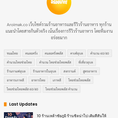
ร้อนเกินไป ใช้ที่ตีฟองมือถือตีให้เป็นโฟมนม) ใครชอบ
หวานหน่อยสามารถเติมน้ำเชื่อมได้ ประมาณ 5 กรัม เทลา
เต้อาร์ตตามจินตนาการได้เลย Let’s enjoy your hot
Aroimak.co เว็บไซต์รวมร้านอาหารและรีวิวร้านอาหาร ทุกร้าน
matcha latte.
#hotmatchalatte
แนะนำโดยสายกินตัวจริง เน้นเรื่องการรีวิวร้านอาหาร โดยทีมงาน
อร่อยมาก
♬ เสียงต้นฉบับ – My name is Sabai – Sabai | สไบ
ขนมไทย
คนละครึ่ง
คนละครึ่งพลัส
คาเฟ่อุบล
คำนวน 60/40
1. มัทฉะลาเต้ร้อน (Hot Matcha Latte)
คำนวนไทยช่วยไทย
คำนวน ไทยช่วยไทยพลัส
ที่เที่ยวอุบล
เมนูคลาสสิกที่ใครๆ ก็ต้องหลงรัก รสหอมมันจากนมผสาน
ร้านกาแฟอุบล
ร้านอาหารในอุบล
สงกรานต์
สูตรอาหาร
กับความเข้มของมัทฉะได้อย่างลงตัว
อาหารเกาหลี
อาหารไทย
เกาหลี
ไทยช่วยไทยพลัส
ส่วนผสม:
ไทยช่วยไทยพลัส 60/40
ไทยช่วยไทยพลัส คำนวน
ผงมัทฉะ 2 ช้อนชา
Last Updates
น้ำร้อน (70-80°C) 30 มล.
10 ร้านเหล้าชัยภูมิ ร้านชิลน่าไป เติมสีสันให้