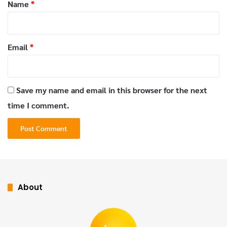
*
Name
*
โบราณ
November 19, 2025
Email
*
การชงมัทฉะให้อร่อยควรใช้น้ำอุณหภูมิประมาณ 70-85
องศาเซลเซียส ไม่ควรใช้น้ำเดือดจัดเพราะจะทำให้สาร
EGCG เปลี่ยนรูปและเสียประโยชน์ไป การใช้แปรงชาเซ็น
Save my name and email in this browser for the next
(Chasen) แบบญี่ปุ่นจะช่วยให้ผงละลายเนียนและเกิดฟอง
time I comment.
ครีมสวยงาม
เมนูเครื่องดื่มมัทฉะ
@bluebearycafe
#แจกสูตร
#มัทฉะลาเต้ร้อน
ร่อนผงมัทฉะ 3 กรัม ตีกับน้ำ
About
ร้อนไม่เกิน 85 องศา สตรีมนม 150 ml. ประมาณ 80-
85องศา (ใครไม่มีเครื่องสตรีม ให้อุ่นด้วยไมโครเวฟ อย่าให้