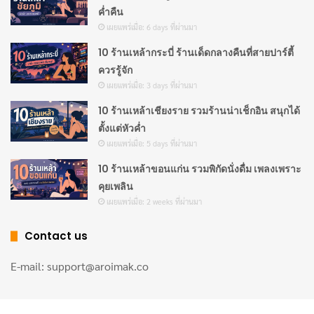
นมสด 180 มล.
ค่ำคืน
เผยแพร่เมื่อ: 6 days ที่ผ่านมา
น้ำผึ้งหรือน้ำเชื่อม 1-2 ช้อนชา (ตามชอบ)
10 ร้านเหล้ากระบี่ ร้านเด็ดกลางคืนที่สายปาร์ตี้
ควรรู้จัก
วิธีทำ:
เผยแพร่เมื่อ: 3 days ที่ผ่านมา
10 ร้านเหล้าเชียงราย รวมร้านน่าเช็กอิน สนุกได้
ร่อนผงมัทฉะลงในถ้วยเพื่อไม่ให้เป็นก้อน
ตั้งแต่หัวค่ำ
เติมน้ำร้อนลงไปเล็กน้อย ใช้แปรงชาเซ็นหรือตะกร้อ
เผยแพร่เมื่อ: 5 days ที่ผ่านมา
เล็กตีให้ผงละลายจนเนียน
10 ร้านเหล้าขอนแก่น รวมพิกัดนั่งดื่ม เพลงเพราะ
ตั้งนมบนไฟอ่อน อุ่นจนร้อน แล้วตีให้เกิดฟอง
คุยเพลิน
เผยแพร่เมื่อ: 2 weeks ที่ผ่านมา
เทนมลงในมัทฉะที่เตรียมไว้ คนผสมให้เข้ากัน
เติมน้ำผึ้งตามความหวานที่ต้องการ พร้อมเสิร์ฟ
Contact us
E-mail: support@aroimak.co
@tanuki261cha
ตอบกลับ @aum Cold Whisk Latte มัทฉะลาเต้ที่แบบสกัด