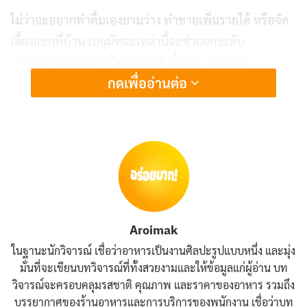
ไม่ว่าจะอยากทำดื่มเองยามว่าง ทำขายเพิ่มรายได้ หรือจัด
เลี้ยงแขกที่บ้าน เมนูมัทฉะเหล่านี้จะช่วยยกระดับ
ประสบการณ์ชิมชาเขียวให้ฟินยิ่งขึ้นอย่างแน่นอน
กดเพื่ออ่านต่อ
เคล็ดลับการเลือกผงมัทฉะ
ก่อนลงมือทำเมนูมัทฉะ สิ่งสำคัญคือการเลือก
ผงมัทฉะ
คุณภาพดี
ที่จะทำให้เครื่องดื่มและขนมออกมาหอมอร่อย
ตามต้องการ ผงมัทฉะแบ่งออกเป็น 2 เกรดหลัก ได้แก่
Ceremonial Grade สำหรับดื่มเพียวๆ และ Culinary Grade
สำหรับทำเครื่องดื่มผสมและขนม
Aroimak
ในฐานะนักวิจารณ์ เชื่อว่าอาหารเป็นงานศิลปะรูปแบบหนึ่ง และมุ่ง
ผงมัทฉะคุณภาพดีควรมีสีเขียวสดใส กลิ่นหอมละมุน และ
มั่นที่จะเขียนบทวิจารณ์ที่ทั้งสวยงามและให้ข้อมูลแก่ผู้อ่าน บท
ละลายได้ดีเมื่อตีกับน้ำ หากผงมีสีเหลืองหรือน้ำตาล แสดง
วิจารณ์จะครอบคลุมรสชาติ คุณภาพ และราคาของอาหาร รวมถึง
ว่าคุณภาพต่ำหรือเก็บรักษาไม่ดี การเก็บผงมัทฉะควรปิด
บรรยากาศของร้านอาหารและการบริการของพนักงาน เชื่อว่าบท