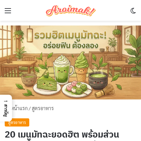
Menu
Sw
→
สารบัญ
หน้าแรก
/
สูตรอาหาร
สูตรอาหาร
20 เมนูมัทฉะยอดฮิต พร้อมส่วน