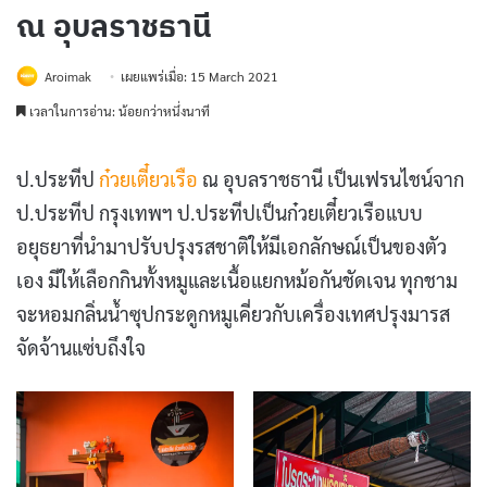
ณ อุบลราชธานี
Aroimak
เผยแพร่เมื่อ: 15 March 2021
เวลาในการอ่าน: น้อยกว่าหนึ่งนาที
ป.ประทีป
ก๋วยเตี๋ยวเรือ
ณ อุบลราชธานี เป็นเฟรนไชน์จาก
ป.ประทีป กรุงเทพฯ ป.ประทีปเป็นก๋วยเตี๋ยวเรือแบบ
อยุธยาที่นำมาปรับปรุงรสชาติให้มีเอกลักษณ์เป็นของตัว
เอง มีให้เลือกกินทั้งหมูและเนื้อแยกหม้อกันชัดเจน ทุกชาม
จะหอมกลิ่นน้ำซุปกระดูกหมูเคี่ยวกับเครื่องเทศปรุงมารส
จัดจ้านแซ่บถึงใจ