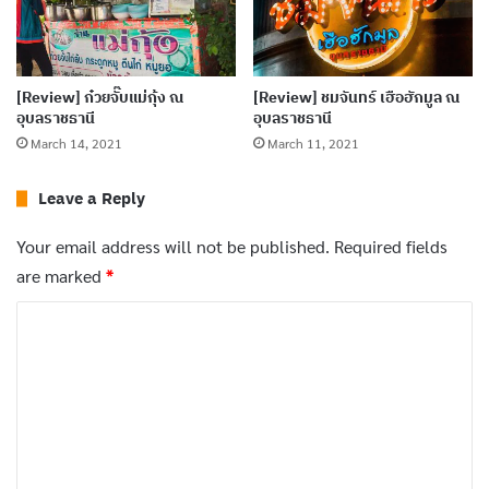
[Review] ก๋วยจั๊บแม่กุ้ง ณ
[Review] ชมจันทร์ เฮือฮักมูล ณ
เมนูที่ทางร้านมี
อุบลราชธานี
อุบลราชธานี
March 14, 2021
March 11, 2021
หมู : หมูสด ตับ ลูกชิ้น
Leave a Reply
เนื้อ : เนื้อสด เนื้อเปื่อย ตับ ลูกชิ้น
เส้น : เล็ก ใหญ่ หมี่ขาว
บะหมี่
วุ้นเส้น
Your email address will not be published.
Required fields
are marked
*
เครื่องเคียง : ลูกชิ้น หมูลวก เนื้อลวก เนื้อเปื่อย กากหมู
ผักลวก แคบหมู
C
o
น้ำซุป : น้ำตก น้ำใส ต้มยำ แห้ง
m
เครื่องดื่ม : น้ำกระเจี้ยบ ลำไย เก๊กฮวย ชามะนาว ชา
m
ดำเย็น
e
n